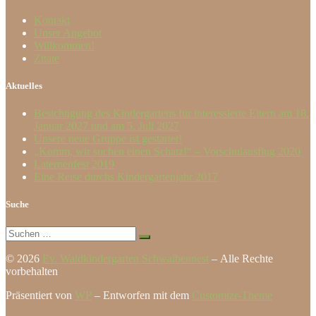
Kontakt
Unser Angebot
Willkommen!
Zitate
Aktuelles
Besichtigung des Kindergartens für interessierte Eltern am 18.
Januar 2027 und am 5. Juli 2027
Unsere neue Gruppe ist gestartet!
„Komm, wir suchen einen Schatz!“ – Vorschulausflug 2020
Laternenfest 2019
Eine Reise durchs Kindergartenjahr 2017
Suche
Suche
Suchen …
© 2026
Ev. Waldkindergarten Schwalbennest
– Alle Rechte
vorbehalten
Präsentiert von
WP
– Entworfen mit dem
Customizr-Theme