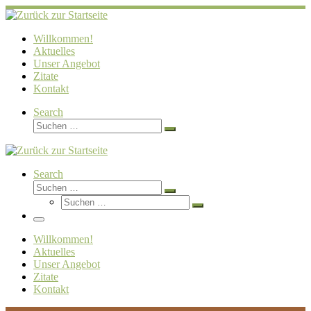
Zum
Inhalt
springen
Willkommen!
Aktuelles
Unser Angebot
Zitate
Kontakt
Search
Suche
Suchen …
Search
Suche
Suchen …
Suche
Suchen …
Menü
Willkommen!
Aktuelles
Unser Angebot
Zitate
Kontakt