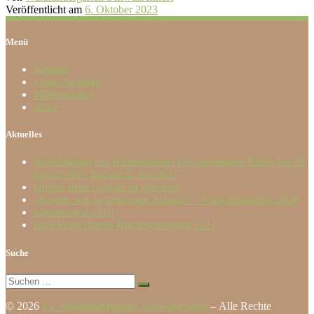
Veröffentlicht am
6. Oktober 2023
Menü
Kontakt
Unser Angebot
Willkommen!
Zitate
Aktuelles
Besichtigung des Kindergartens für interessierte Eltern am 18.
Januar 2027 und am 5. Juli 2027
Unsere neue Gruppe ist gestartet!
„Komm, wir suchen einen Schatz!“ – Vorschulausflug 2020
Laternenfest 2019
Eine Reise durchs Kindergartenjahr 2017
Suche
Suche
Suchen …
© 2026
Ev. Waldkindergarten Schwalbennest
– Alle Rechte