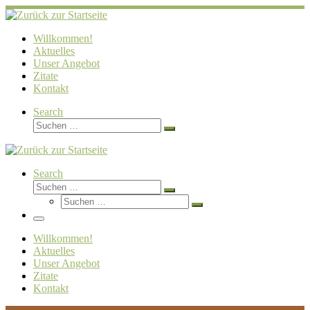
Zum
Inhalt
springen
Willkommen!
Aktuelles
Unser Angebot
Zitate
Kontakt
Search
Suche
Suchen …
Search
Suche
Suchen …
Suche
Suchen …
Menü
Willkommen!
Aktuelles
Unser Angebot
Zitate
Kontakt